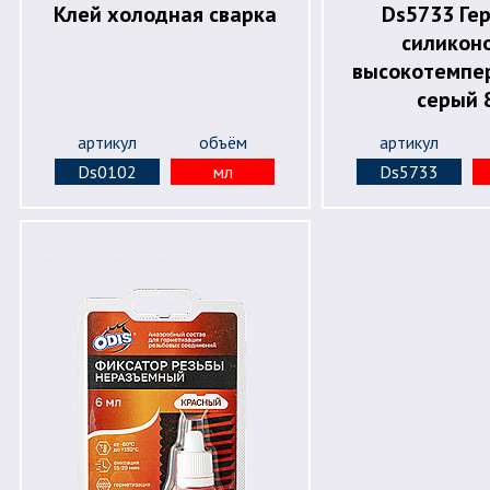
Клей холодная сварка
Ds5733 Ге
силикон
высокотемпе
серый 
артикул
объём
артикул
Ds0102
мл
Ds5733