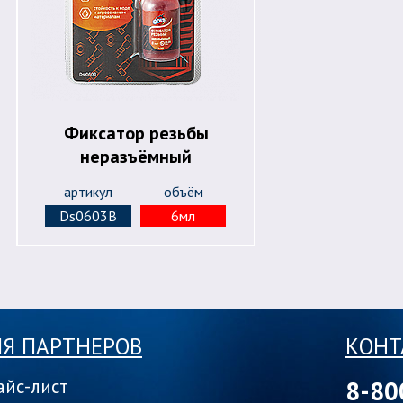
Фиксатор резьбы
неразъёмный
артикул
объём
Ds0603B
6мл
Я ПАРТНЕРОВ
КОНТ
айс-лист
8-80