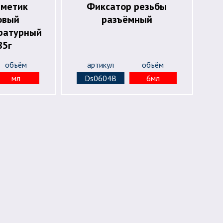
рметик
Фиксатор резьбы
овый
разъёмный
ратурный
85г
объём
артикул
объём
мл
Ds0604В
6мл