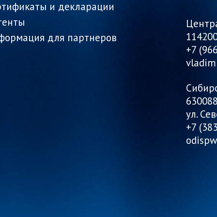
ртификаты и декларации
тенты
Центр
114200
формация для партнеров
+7 (96
vladim
Сибир
630088
ул. Се
+7 (38
odisp