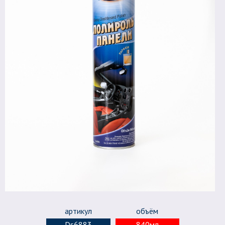
артикул
объём
Ds6883
840мл