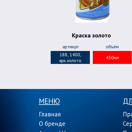
Краска золото
артикул
объём
188, 1400,
450мл
ярк.золото
МЕНЮ
ДЛ
Главная
Пр
О бренде
Се