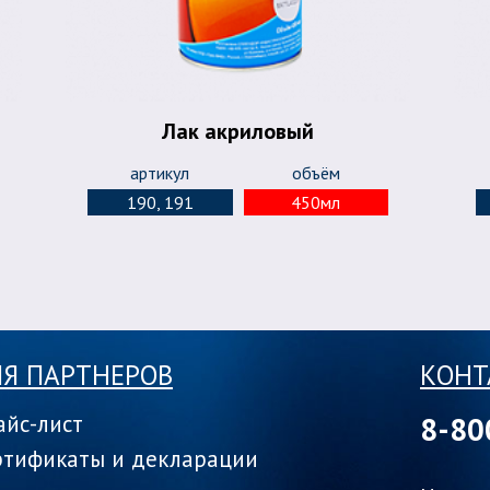
Лак акриловый
артикул
объём
190, 191
450мл
Я ПАРТНЕРОВ
КОНТ
айс-лист
8-80
ртификаты и декларации