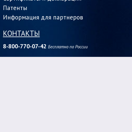
Патенты
Информация для партнеров
КОНТАКТЫ
8-800-770-07-42
Бесплатно по России
Центральный федеральный округ
1142000, г. Домодедово ул. Заборье - 2Д
+7 (966) 030-88-80
vladimirs_odis@inbox.ru
Сибирский федеральный округ
630088, г. Новосибирск,
ул. Северный проезд, 3а/1
+7 (383) 335-01-41
odispw@inbox.ru