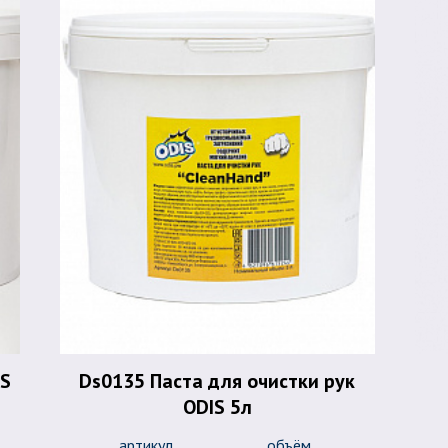
IS
Ds0135 Паста для очистки рук
ODIS 5л
артикул
объём