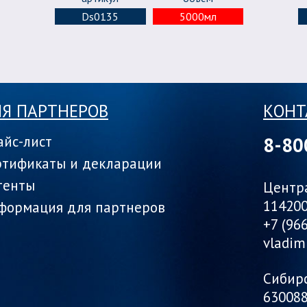
Ds0135
5000мл
Я ПАРТНЕРОВ
КОНТ
айс-лист
8-80
ртификаты и декларации
тенты
Центр
114200
формация для партнеров
+7 (96
vladim
Сибир
630088